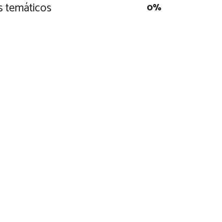
s temáticos
0
%