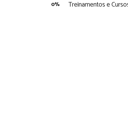
Treinamentos e Curso
0
%
ncia
práticas de gestão,
 produzindo excelentes