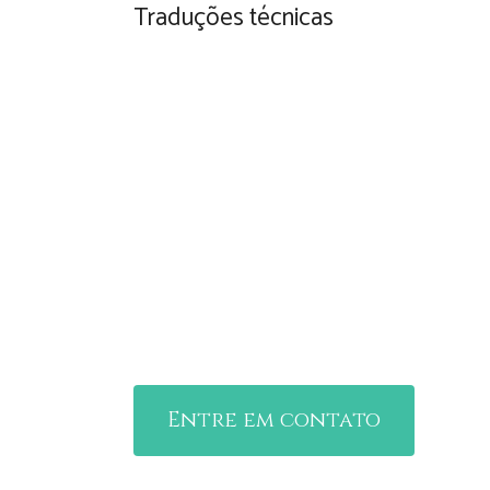
Traduções técnicas
Ampla experiê
Nossos serviços contribuem com as melhores 
prevenindo perdas, melhorando a eficiência e
resultados para a sua empresa.
Entre em contato