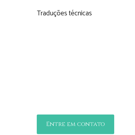
Traduções técnicas
Ampla experiê
Nossos serviços contribuem com as melhores 
prevenindo perdas, melhorando a eficiência e
resultados para a sua empresa.
Entre em contato