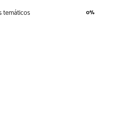
s temáticos
0
%