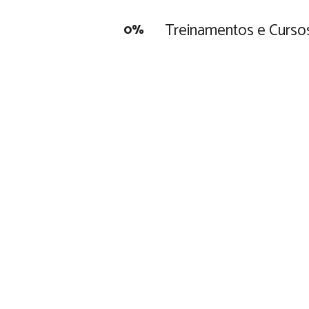
Treinamentos e Curso
0
%
ncia
práticas de gestão,
 produzindo excelentes